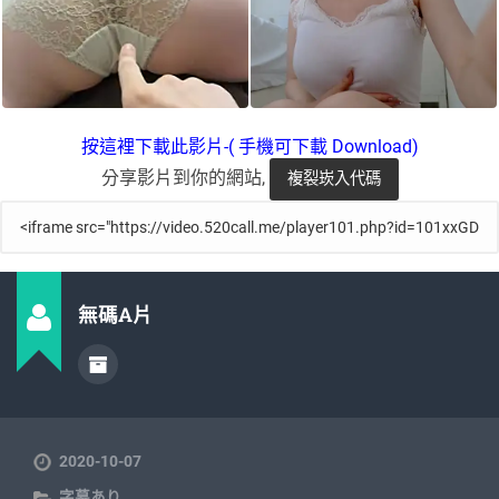
按這裡下載此影片-( 手機可下載 Download)
分享影片到你的網站,
無碼A片
2020-10-07
字幕あり