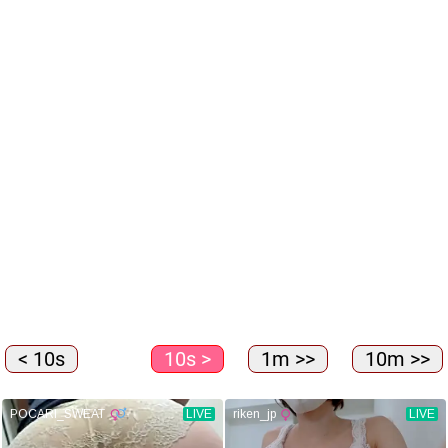
< 10s
10s >
1m >>
10m >>